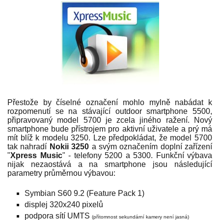
Přestože by číselné označení mohlo mylně nabádat k
rozpomenutí se na stávající outdoor smartphone 5500,
připravovaný model 5700 je zcela jiného ražení. Nový
smartphone bude přístrojem pro aktivní uživatele a prý má
mít blíž k modelu 3250. Lze předpokládat, že model 5700
tak nahradí
Nokii 3250
a svým označením doplní zařízení
"
Xpress Music
" - telefony 5200 a 5300. Funkční výbava
nijak nezaostává a na smartphone jsou následující
parametry průměrnou výbavou:
Symbian S60 9.2 (Feature Pack 1)
displej 320x240 pixelů
podpora sítí UMTS
(přítomnost sekundární kamery není jasná)