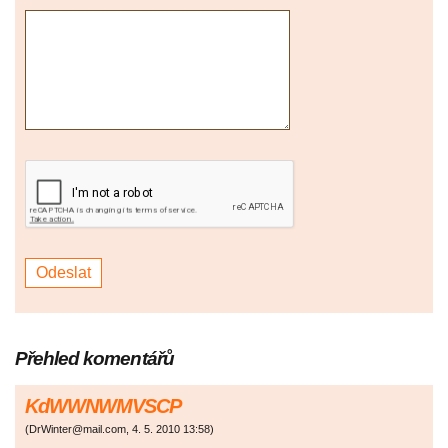
Přehled komentářů
KdWWNWMVSCP
(
DrWinter@mail.com
,
4. 5. 2010
13:58
)