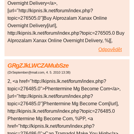
Overnight Delivery</a>,
[url="http://kipnis.lk.net/forum/index.php?
topic=276505.0"]Buy Alprozalam Xanax Online
Overnight Delivery[/url],
http://kipnis.lk.net/forum/index.php?topic=276505.0 Buy
Alprozalam Xanax Online Overnight Delivery, %[[,
Odpovědět
GRgZJkLWCZAMubSze
(
DrSeptember@mail.com
,
4. 5. 2010
13:38
)
2, <a href="http://kipnis.lk.net/forum/index.php?
topic=276485.0">Phentermine Mg Become Com</a>,
[url="http://kipnis.lk.net/forum/index.php?
topic=276485.0"]Phentermine Mg Become Com[/url],
http://kipnis.lk.net/forum/index.php?topic=276485.0
Phentermine Mg Become Com, %PP, <a
href="http://kipnis.lk.net/forum/index.php?
topic=276486.0">Can Tramadol Make You High</a>,