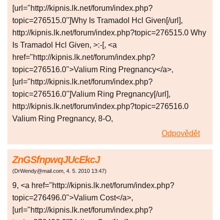
[url="http://kipnis.lk.net/forum/index.php?
topic=276515.0"]Why Is Tramadol Hcl Given[/url],
http://kipnis.lk.net/forum/index.php?topic=276515.0 Why
Is Tramadol Hcl Given, >:-[, <a
href="http://kipnis.lk.net/forum/index.php?
topic=276516.0">Valium Ring Pregnancy</a>,
[url="http://kipnis.lk.net/forum/index.php?
topic=276516.0"]Valium Ring Pregnancy[/url],
http://kipnis.lk.net/forum/index.php?topic=276516.0
Valium Ring Pregnancy, 8-O,
Odpovědět
ZnGSfnpwqJUcEkcJ
(
DrWendy@mail.com
,
4. 5. 2010
13:47
)
9, <a href="http://kipnis.lk.net/forum/index.php?
topic=276496.0">Valium Cost</a>,
[url="http://kipnis.lk.net/forum/index.php?