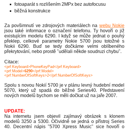
fotoaparát s rozlišením 2MPx bez autofocusu
běžná konstrukce
Za povšimnutí ve zdrojových materiálech na
webu Nokie
jsou také informace o označení telefonu. Ty hovoří o již
existujícím modelu 6290. I když se může jednat o pouhý
překlep, celkové parametry Nokie 5700 jsou totožné s
Nokii 6290. Buď se tedy dočkáme velmi oblíbeného
překrytování, nebo prostě "udělali někde soudruzi chybu".
Citace:
<prf:Keyboard>PhoneKeyPad</prf:Keyboard>
<prf:Model>
6290
</prf:Model>
<prf:NumberOfSoftKeys>2</prf:NumberOfSoftKeys>
Spolu s novou Nokií 5700 je v plánu levný hudební model
5070, který už spadá do běžné Series40. Představení
nových modelů bychom se měli dočkat už na jaře 2007.
UPDATE:
Na internetu jsem objevil zajímavý obrázek s klonem
modelů 3250 a 5300. Očividně se jedná o přístroj Series
40. Decentní nápis "5700 Xpress Music" sice hovoří o