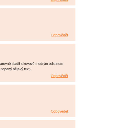
Odpovědět
ak barevně sladit s kovově modrým odstínem
utopený nějaký text).
Odpovědět
Odpovědět