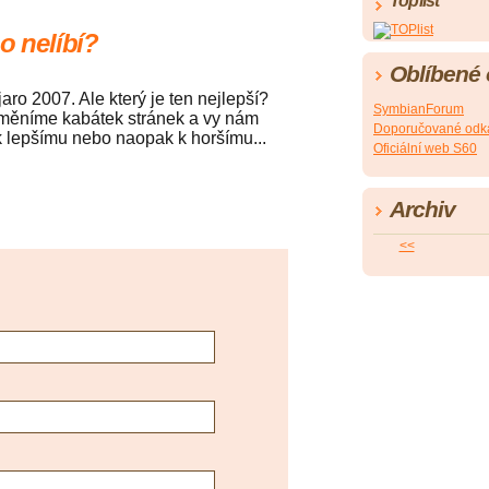
Toplist
o nelíbí?
Oblíbené
aro 2007. Ale který je ten nejlepší?
SymbianForum
změníme kabátek stránek a vy nám
Doporučované odk
k lepšímu nebo naopak k horšímu...
Oficiální web S60
Archiv
<<