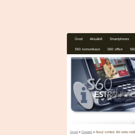
Úvod
Aktuálně
Smartphones
S60: komunikace
S60: office
S60
Úvod
»
Ostatní
»
Nový vzhled: líbí nebo nelí