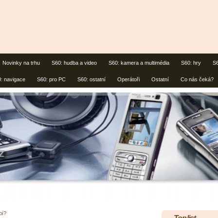
Novinky na trhu
S60: hudba a video
S60: kamera a multimédia
S60: hry
S6
: navigace
S60: pro PC
S60: ostatní
Operátoři
Ostatní
Co nás čeká?
bí?