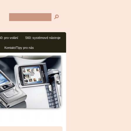
0: pro volání
S60: systémové nástroje
Kontakt/Tipy pro nás