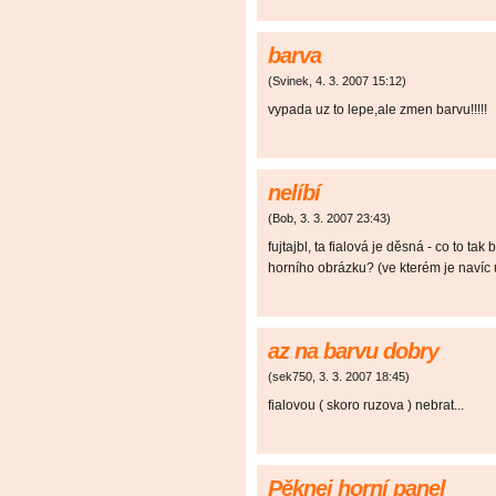
barva
(
Svinek
,
4. 3. 2007
15:12
)
vypada uz to lepe,ale zmen barvu!!!!!
nelíbí
(
Bob
,
3. 3. 2007
23:43
)
fujtajbl, ta fialová je děsná - co to t
horního obrázku? (ve kterém je navíc 
az na barvu dobry
(
sek750
,
3. 3. 2007
18:45
)
fialovou ( skoro ruzova ) nebrat...
Pěknej horní panel