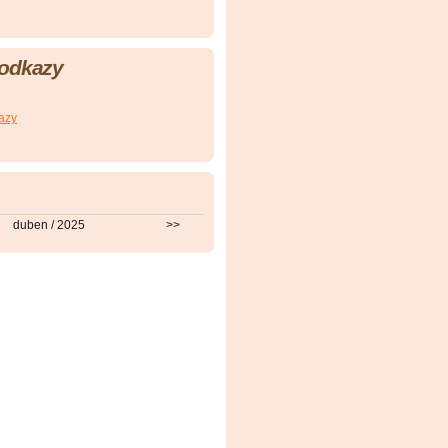
 odkazy
azy
duben / 2025
>>